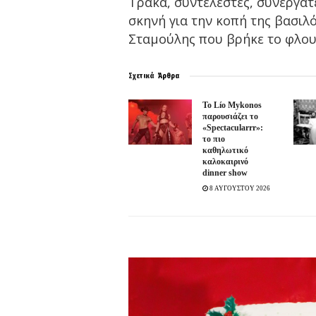
Τράκα, συντελεστές, συνεργάτ
σκηνή για την κοπή της βασιλ
Σταμούλης που βρήκε το φλουρί
Σχετικά
Άρθρα
Το Lío Mykonos
παρουσιάζει το
«Spectacularrr»:
το πιο
καθηλωτικό
καλοκαιρινό
dinner show
8 ΑΥΓΟΥΣΤΟΥ 2026