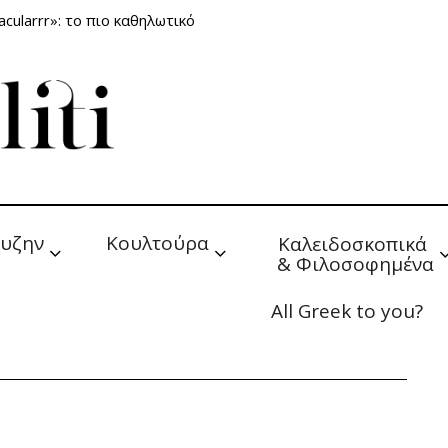
cularrr»: το πιο καθηλωτικό
υζην
Κουλτούρα
Καλειδοσκοπικά 
& Φιλοσοφημένα
All Greek to you?