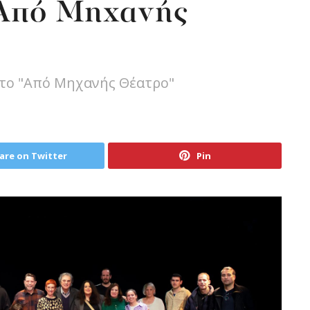
«Από Μηχανής
 στο "Από Μηχανής Θέατρο"
are on Twitter
Pin