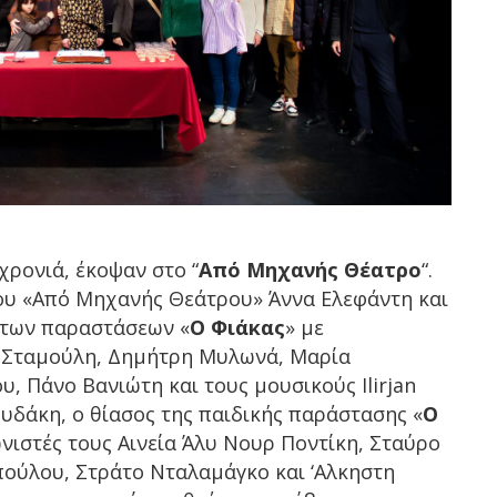
 χρονιά, έκοψαν στο “
Από Μηχανής Θέατρο
“.
του «Από Μηχανής Θεάτρου» Άννα Ελεφάντη και
 των παραστάσεων «
Ο Φιάκας
» με
 Σταμούλη, Δημήτρη Μυλωνά, Μαρία
 Πάνο Βανιώτη και τους μουσικούς Ilirjan
ουδάκη, ο θίασος της παιδικής παράστασης «
Ο
νιστές τους Αινεία Άλυ Νουρ Ποντίκη, Σταύρο
ούλου, Στράτο Νταλαμάγκο και ‘Αλκηστη