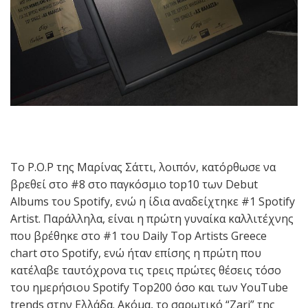
Το P.O.P της Μαρίνας Σάττι, λοιπόν, κατόρθωσε να
βρεθεί στο
#8 στο παγκόσμιο top10 των Debut
Albums του Spotify, ενώ η ίδια αναδείχτηκε #1 Spotify
Artist. Παράλληλα, είναι η πρώτη γυναίκα καλλιτέχνης
που βρέθηκε στο #1 του Daily Top Artists Greece
chart στο Spotify, ενώ ήταν επίσης η πρώτη που
κατέλαβε ταυτόχρονα τις τρεις πρώτες θέσεις τόσο
του ημερήσιου Spotify Top200 όσο και των YouTube
trends στην Ελλάδα. Ακόμα, το σαρωτικό “Zari” της