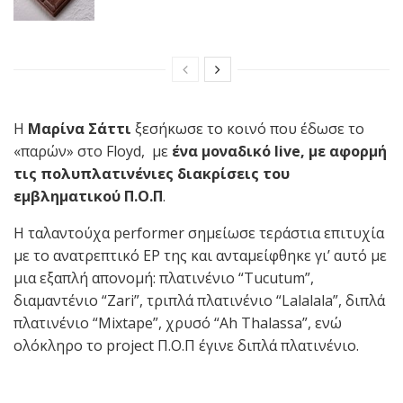
Η
Μαρίνα Σάττι
ξεσήκωσε το κοινό που έδωσε το
«παρών» στο Floyd, με
ένα μοναδικό live, με αφορμή
τις πολυπλατινένιες διακρίσεις του
εμβληματικού Π.Ο.Π
.
H ταλαντούχα performer σημείωσε τεράστια επιτυχία
με το ανατρεπτικό EP της και ανταμείφθηκε γι’ αυτό με
μια εξαπλή απονομή: πλατινένιο “Tucutum”,
διαμαντένιο “Zari”, τριπλά πλατινένιο “Lalalala”, διπλά
πλατινένιο “Mixtape”, χρυσό “Ah Thalassa”, ενώ
ολόκληρο το project Π.Ο.Π έγινε διπλά πλατινένιο.