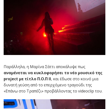
Παράλληλα, η Μαρίνα Σάττι αποκάλυψε πως
αναμένεται να κυκλοφορήσει το νέο μουσικό της
project με τίτλο
Π.Ο.Π II
, και έδωσε στο κοινό μια
δυνατή γεύση από το επερχόμενο τραγούδι της
«Eπάνω στο Τραπέζι» προβάλλοντας το videoclip του.