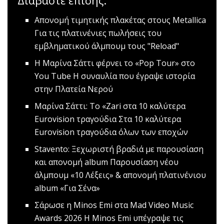
Διαβάστε επίσης:
Aπονομή τιμητικής πλακέτας στους Metallica
Για τις πλατινένιες πωλήσεις του
εμβληματικού άλμπουμ τους "Reload"
Η Μαρίνα Σάττι φέρνει το «Pop Tour» στο
You Tube
H συναυλία που έγραψε ιστορία
στην Πλατεία Νερού
Μαρίνα Σάττι: Το «Zari στα 10 καλύτερα
Eurovision τραγούδια
Στα 10 καλύτερα
Eurovision τραγούδια όλων των εποχών
Stavento: Ξεχωριστή βραδιά με παρουσίαση
και απονομή album
Παρουσίαση νέου
άλμπουμ «10 Λέξεις» & απονομή πλατινένιου
album «Για Σένα»
Σάρωσε η Μinos Emi στα Μad Video Music
Awards 2026
Η Minos Emi υπέγραψε τις