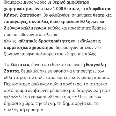
διαμορφωμένος χώρος με
θερινό αμφιθέατρο
χωρητικότητας άνω των 1.000 θεατών
, το
«Αμφιθέατρο
Κήπων Ζαππείου»
, θα φιλοξενήσει σημαντικές
θεατρικές
παραγωγές
,
συναυλίες
διακεκριμένων Ελλήνων και
διεθνών καλλιτεχνών
, καθώς και πρωτότυπες δράσεις
που απευθύνονται σε όλες τις
ηλικίες,
αθλητικές
δραστηριότητες
και
εκδηλώσεις
συμμετοχικού χαρακτήρα
, δημιουργώντας έναν νέο
ζωντανό πυρήνα πολιτισμού στο κέντρο της πόλης.
Το
Ζάππειο
, έργο του εθνικού ευεργέτη
Ευαγγέλη
Ζάππα
, θεμελιώθηκε με σκοπό να υπηρετήσει τον
αθλητισμό, τον πολιτισμό και την κοινωνική πρόοδο.
Περισσότερο από έναν αιώνα αργότερα, το ιστορικό
αυτό όραμα αναβιώνει μέσα από μια διοργάνωση που
φιλοδοξεί να επανασυνδέσει τους πολίτες με τον
δημόσιο χώρο, την τέχνη, τη δημιουργία και τη
συλλογική εμπειρία.