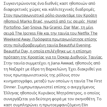
Συγκεντρώνοντας ένα διεθνές καστ ηθοποιών από
διαφορετικές χώρες και καλλιτεχνικές διαδρομές.
Στον πρωταγωνιστικό ρόλο συναντάμε τον Κροάτη
ηθοποιό Marko Braić, γνωστό από τις σειρές Hotel
Portofino,
San
Snova
,
Na
Granici
,
Dar
Mar
, τη μίνι
σειρά The Ipcress File και την ταινία του Netflix The
Weekend Away. Πρόσφατα πρωταγωνίστησε επίσης
στην πολυβραβευμένη ταινία Beautiful Evening,
Beautiful Day, η οποία επιλέχθηκε ως η επίσημη
πρόταση της Κροατίας για το Όσκαρ Διεθνούς Ταινίας.
Στην ταινία συμμετέχει η Jiana Awwad, ηθοποιός από
τη Ναζαρέτ με έδρα τη Βαρκελώνη. Έχει διακριθεί για
τους πρωταγωνιστικούς της ρόλους στον
κινηματογράφο, μεταξύ των οποίων η ταινία The First
Dinner. Συμπρωταγωνιστεί επίσης ο ανερχόμενος
Έλληνας ηθοποιός Κυριάκος Μητρόπετρος, ο οποίος
συνεργάζεται για δεύτερη φορά με τον σκηνοθέτη. Το
καστ συμπληρώνει η πρωτοεμφανιζόμενη Elin