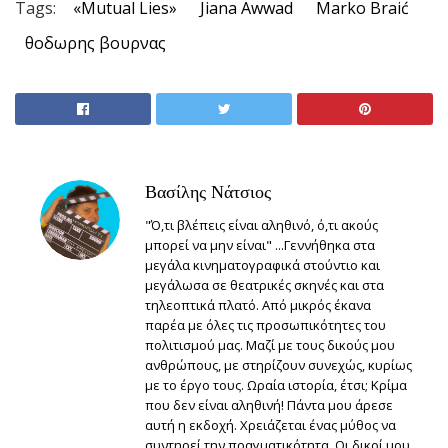
Tags:
«Mutual Lies»
Jiana Awwad
Marko Braić
θοδωρης βουρνας
Βασίλης Νάτσιος
"Ό,τι βλέπεις είναι αληθινό, ό,τι ακούς
μπορεί να μην είναι" ...Γεννήθηκα στα
μεγάλα κινηματογραφικά στούντιο και
μεγάλωσα σε θεατρικές σκηνές και στα
τηλεοπτικά πλατό. Από μικρός έκανα
παρέα με όλες τις προσωπικότητες του
πολιτισμού μας. Μαζί με τους δικούς μου
ανθρώπους, με στηρίζουν συνεχώς, κυρίως
με το έργο τους. Ωραία ιστορία, έτσι; Κρίμα
που δεν είναι αληθινή! Πάντα μου άρεσε
αυτή η εκδοχή. Χρειάζεται ένας μύθος να
συντηρεί την πραγματικότητα. Οι δικοί μου