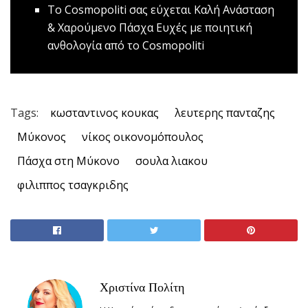
Το Cosmopoliti σας εύχεται Kαλή Ανάσταση
& Χαρούμενο Πάσχα
Ευχές με ποιητική
ανθολογία από το Cosmopoliti
Tags:
κωσταντινος κουκας
λευτερης πανταζης
Μύκονος
νίκος οικονομόπουλος
Πάσχα στη Μύκονο
σουλα λιακου
φιλιππος τσαγκριδης
Χριστίνα Πολίτη