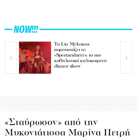
NOW!!!
Το Lío Mykonos
παρουσιάζει το
«Spectacularrr»: το πιο
καθηλωτικό καλοκαιρινό
dinner show
«Σταύρωσον» από την
Μυκονιάτισσα Μαρίνα Πετρή