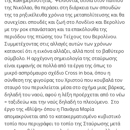
της καθημερινότητας. Ψέλνοντας δίπλα στον παππού
της Νικόλαο, θα περάσει στη διάρκεια των σπουδών
της τα ρηξικέλευθα χρόνια της μεταπολίτευσης και θα
συνεχίσει σπουδές και ζωή στο Λονδίνο και Βερολίνο
με την ροκ επανάσταση και τα επακόλουθα της
περιόδου της πτώσης του Τείχους του Βερολίνου.
Συμμετέχοντας στις αλλαγές αυτών των χρόνων
κατανοεί ότι η εικόνα αλλάζει, αλλά ποτέ το βαθύτερο
σύμβολο. Η αρχέγονη σημειολογία της σταύρωσης
είναι εμφανής σε πολλά από τα έργα της όπως το
μικρό ασπρόμαυρο σχέδιο Cross in boa, όπου η
σύνθεση της φιγούρας του Χριστού που κουβαλά τον
σταυρό του περικλείεται μέσα στο σχήμα μιας βάρκας,
δηλαδή του ναού, αφού η λέξη προέρχεται από το νέω
= ταξιδεύω και την ναύς δηλαδή το πλεούμενο. Στο
έργο της «θλίψη» όπου η Πανάγια Μαρία
απομακρύνεται από το κατακερματισμένο κυβιστικό
τοπίο που περιγράφει το τοπίο της Σταύρωσης μετά