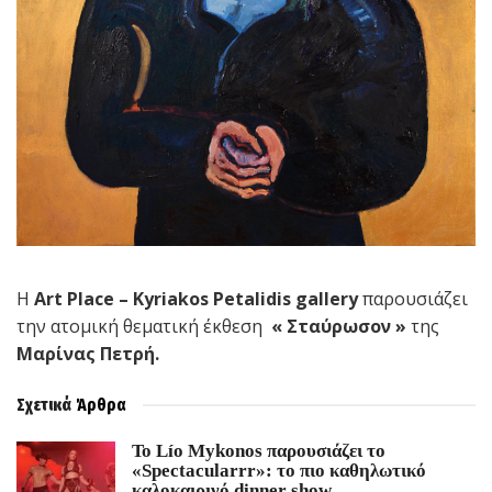
Η
Art Place – Kyriakos Petalidis gallery
παρουσιάζει
την ατομική θεματική έκθεση
« Σταύρωσον »
της
Μαρίνας Πετρή.
Σχετικά
Άρθρα
Το Lío Mykonos παρουσιάζει το
«Spectacularrr»: το πιο καθηλωτικό
καλοκαιρινό dinner show