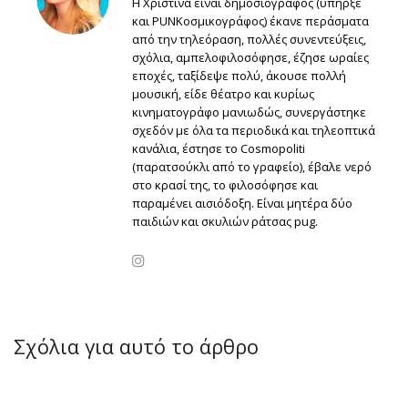
Η Χριστίνα είναι δημοσιογράφος (υπήρξε
και PUNKοσμικογράφος) έκανε περάσματα
από την τηλεόραση, πολλές συνεντεύξεις,
σχόλια, αμπελοφιλοσόφησε, έζησε ωραίες
εποχές, ταξίδεψε πολύ, άκουσε πολλή
μουσική, είδε θέατρο και κυρίως
κινηματογράφο μανιωδώς, συνεργάστηκε
σχεδόν με όλα τα περιοδικά και τηλεοπτικά
κανάλια, έστησε το Cosmopoliti
(παρατσούκλι από το γραφείο), έβαλε νερό
στο κρασί της, το φιλοσόφησε και
παραμένει αισιόδοξη. Είναι μητέρα δύο
παιδιών και σκυλιών ράτσας pug.
Σχόλια για αυτό το άρθρο