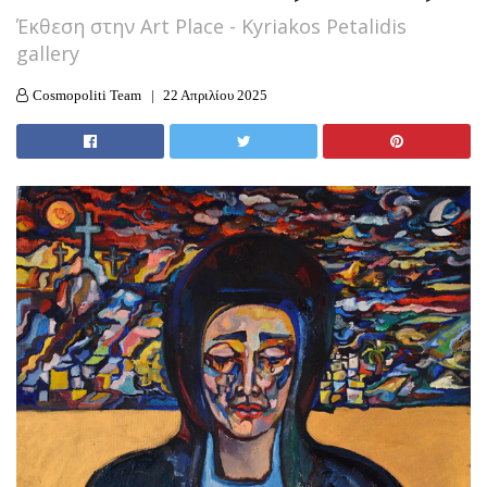
Έκθεση στην Art Place - Kyriakos Petalidis
gallery
Cosmopoliti Team
22 Απριλίου 2025