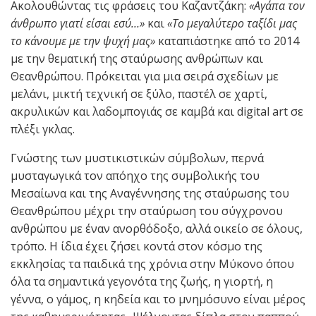
Ακολουθώντας τις φράσεις του Καζαντζάκη:
«Αγάπα τον
άνθρωπο γιατί είσαι εσύ…»
και
«Το μεγαλύτερο ταξίδι μας
το κάνουμε με την ψυχή μας»
καταπιάστηκε από το 2014
με την θεματική της σταύρωσης ανθρώπων και
Θεανθρώπου. Πρόκειται για μια σειρά σχεδίων με
μελάνι, μικτή τεχνική σε ξύλο, παστέλ σε χαρτί,
ακρυλικών και λαδομπογιάς σε καμβά και digital art σε
πλέξι γκλας.
Γνώστης των μυστικιστικών σύμβολων, περνά
μυσταγωγικά τον απόηχο της συμβολικής του
Μεσαίωνα και της Αναγέννησης της σταύρωσης του
Θεανθρώπου μέχρι την σταύρωση του σύγχρονου
ανθρώπου με έναν ανορθόδοξο, αλλά οικείο σε όλους,
τρόπο. Η ίδια έχει ζήσει κοντά στον κόσμο της
εκκλησίας τα παιδικά της χρόνια στην Μύκονο όπου
όλα τα σημαντικά γεγονότα της ζωής, η γιορτή, η
γέννα, ο γάμος, η κηδεία και το μνημόσυνο είναι μέρος