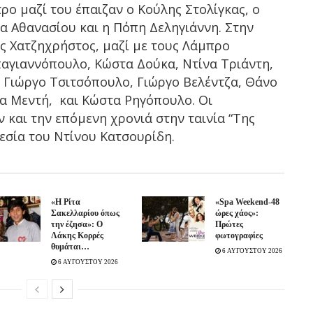
ρο μαζί του έπαιζαν ο Κούλης Στολίγκας, ο
α Αθανασίου και η Πόπη Δεληγιάννη. Στην
ς Χατζηχρήστος, μαζί με τους Λάμπρο
αγιαννόπουλο, Κώστα Δούκα, Ντίνα Τριάντη,
 Γιώργο Τσιτσόπουλο, Γιώργο Βελέντζα, Θάνο
α Μεντή, και Κώστα Ρηγόπουλο. Οι
 και την επόμενη χρονιά στην ταινία “Της
εσία του Ντίνου Κατσουρίδη.
«Η Ρίτα
«Spa Weekend-48
Σακελλαρίου όπως
ώρες χάος»:
την έζησα»: Ο
Πρώτες
Λάκης Κορρές
φωτογραφίες
θυμάται…
6 ΑΥΓΟΥΣΤΟΥ 2026
6 ΑΥΓΟΥΣΤΟΥ 2026