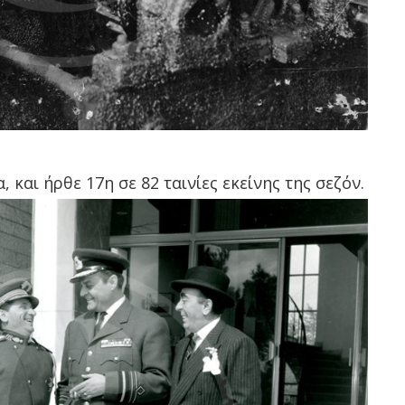
, και ήρθε 17η σε 82 ταινίες εκείνης της σεζόν.