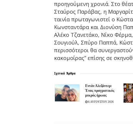
προηγούμενη χρονιά. Στο θέατ
Σταύρος Παράβας, η Μαργαρίτ
ταινία πρωταγωνιστεί ο Κώστα
Κωνσταντάρα και Διονύση Παπ
Aλέκο Τζανετάκο, Νίκο Φέρμα,
Σουγιούλ, Σπύρο Παππά, Κώστ
περισσότεροι θα συνεργαστούν
κακομοίρας” επίσης σε σκηνοθ
Σχετικά
Άρθρα
Εντάν Αλεξάντερ:
Ένας πραγματικός
μικρός ήρωας
6 ΑΥΓΟΥΣΤΟΥ 2026