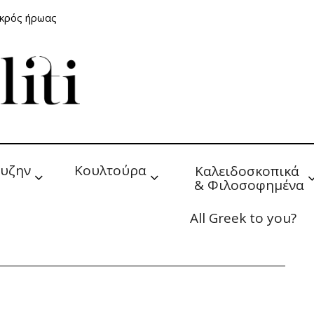
ικρός ήρωας
υζην
Κουλτούρα
Καλειδοσκοπικά 
& Φιλοσοφημένα
All Greek to you?