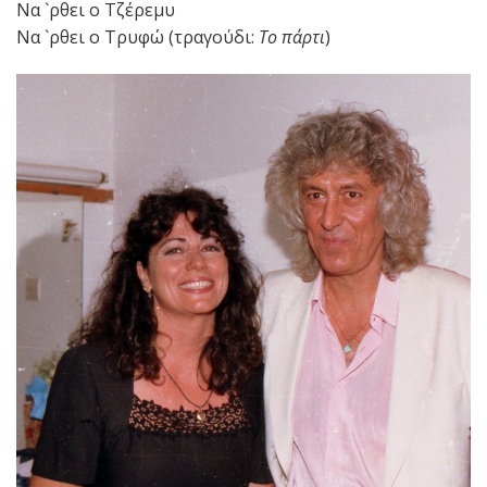
Να `ρθει ο Τζέρεμυ
Να `ρθει ο Τρυφώ (τραγούδι:
Το πάρτι
)