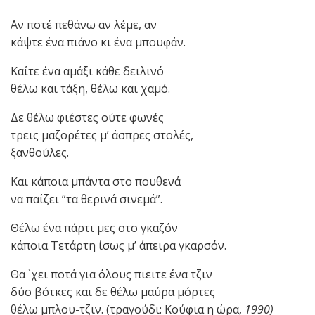
Aν ποτέ πεθάνω αν λέμε, αν
κάψτε ένα πιάνο κι ένα μπουφάν.
Καίτε ένα αμάξι κάθε δειλινό
θέλω και τάξη, θέλω και χαμό.
Δε θέλω φιέστες ούτε φωνές
τρεις μαζορέτες μ’ άσπρες στολές,
ξανθούλες.
Και κάποια μπάντα στο πουθενά
να παίζει “τα θερινά σινεμά”.
Θέλω ένα πάρτι μες στο γκαζόν
κάποια Τετάρτη ίσως μ’ άπειρα γκαρσόν.
Θα `χει ποτά για όλους πιειτε ένα τζιν
δύο βότκες και δε θέλω μαύρα μόρτες
θέλω μπλου-τζιν. (τραγούδι: Κούφια η ώρα,
1990)