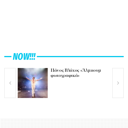
NOW!!!
Πάνος Βλάχος «Άλμπουμ
φωτογραφικά»