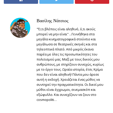
Βασίλης Νάτσιος
"Ό,τι βλέπεις είναι αληθινό, ό,τι ακούς
μπορεί να μην είναι" ...Γεννήθηκα στα
μεγάλα κινηματογραφικά στούντιο και
μεγάλωσα σε θεατρικές σκηνές και στα
τηλεοπτικά πλατό. Από μικρός έκανα
παρέα με όλες τις προσωπικότητες του
πολιτισμού μας. Μαζί με τους δικούς μου
ανθρώπους, με στηρίζουν συνεχώς, κυρίως
με το έργο τους. Ωραία ιστορία, έτσι; Κρίμα
που δεν είναι αληθινή! Πάντα μου άρεσε
αυτή η εκδοχή. Χρειάζεται ένας μύθος να
συντηρεί την πραγματικότητα. Οι δικοί μου
μύθοι είναι έγχρωμοι, σινεμασκόπ και
εξώφυλλο. Και συνεχίζουν να ζουν στο
cosmopoliti…