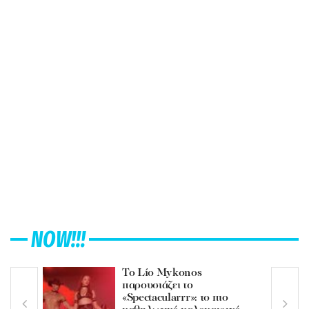
NOW!!!
Το Lío Mykonos
παρουσιάζει το
«Spectacularrr»: το πιο