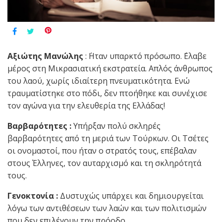
Αξιώτης Μανώλης
: ΄Ηταν υπαρκτό πρόσωπο. ΄Ελαβε
μέρος στη Μικρασιατική εκστρατεία. Απλός άνθρωπος
του λαού, χωρίς ιδιαίτερη πνευματικότητα. Ενώ
τραυματίστηκε στο πόδι, δεν πτοήθηκε και συνέχισε
τον αγώνα για την ελευθερία της Ελλάδας!
Βαρβαρότητες :
Υπήρξαν πολύ σκληρές
βαρβαρότητες από τη μεριά των Τούρκων. Οι Τσέτες
οι ονομαστοί, που ήταν ο στρατός τους, επέβαλαν
στους Έλληνες, τoν αυταρχισμό και τη σκληρότητά
τους.
Γενοκτονία :
Δυστυχώς υπάρχει και δημιουργείται
λόγω των αντιθέσεων των λαών και των πολιτισμών
που δεν επιλέγουν την πρόοδο…