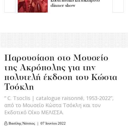
καθηλωτικό καλοκαιρινό
dinner show
Παρουσίαση στο Μουσείο
της Ακρόπολης για την
πολυτελή έκδοση του Κώστα
Τσόκλη
“ C. Tsoclis | catalogue raisonné, 1953-2022”,
από το Μουσείο Κώστα Τσόκλη και τον
Εκδοτικό Οίκο ΜΕΛΙΣΣΑ.
Βασίλης Νάτσιος
07 Ιουνίου 2022