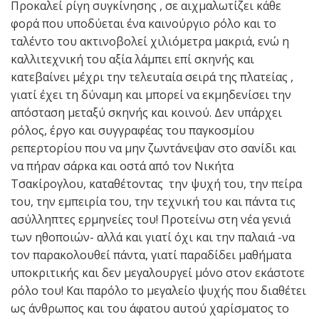
Προκαλεί ρίγη συγκίνησης , σε αιχμαλωτίζει κάθε
φορά που υποδύεται ένα καινούργιο ρόλο και το
ταλέντο του ακτινοβολεί χιλιόμετρα μακριά, ενώ η
καλλιτεχνική του αξία λάμπει επί σκηνής και
κατεβαίνει μέχρι την τελευταία σειρά της πλατείας ,
γιατί έχει τη δύναμη και μπορεί να εκμηδενίσει την
απόσταση μεταξύ σκηνής και κοινού. Δεν υπάρχει
ρόλος, έργο και συγγραφέας του παγκοσμίου
ρεπερτορίου που να μην ζωντάνεψαν στο σανίδι και
να πήραν σάρκα και οστά από τον Νικήτα
Τσακίρογλου, καταθέτοντας την ψυχή του, την πείρα
του, την εμπειρία του, την τεχνική του και πάντα τις
ασύλληπτες ερμηνείες του! Προτείνω στη νέα γενιά
των ηθοποιών- αλλά και γιατί όχι και την παλαιά -να
τον παρακολουθεί πάντα, γιατί παραδίδει μαθήματα
υποκριτικής και δεν μεγαλουργεί μόνο στον εκάστοτε
ρόλο του! Και παρόλο το μεγαλείο ψυχής που διαθέτει
ως άνθρωπος και του άφατου αυτού χαρίσματος το