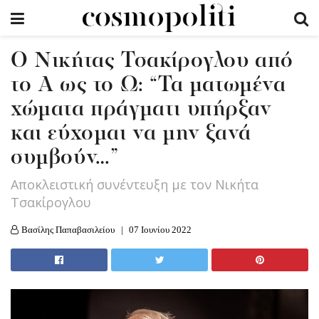
Ο Νικήτας Τσακίρογλου από
το Α ως το Ω: “Τα ματωμένα
χώματα πράγματι υπήρξαν
και εύχομαι να μην ξανά
συμβούν…”
Αποκλειστική συνέντευξη με τον Νικήτα
Τσακίρογλου
Βασίλης Παπαβασιλείου
07 Ιουνίου 2022