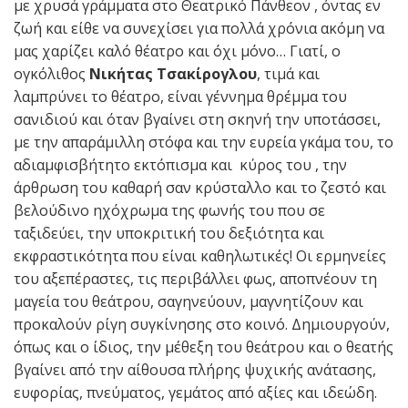
με χρυσά γράμματα στο Θεατρικό Πάνθεον , όντας εν
ζωή και είθε να συνεχίσει για πολλά χρόνια ακόμη να
μας χαρίζει καλό θέατρο και όχι μόνο… Γιατί, ο
ογκόλιθος
Νικήτας Τσακίρογλου
, τιμά και
λαμπρύνει το θέατρο, είναι γέννημα θρέμμα του
σανιδιού και όταν βγαίνει στη σκηνή την υποτάσσει,
με την απαράμιλλη στόφα και την ευρεία γκάμα του, το
αδιαμφισβήτητο εκτόπισμα και κύρος του , την
άρθρωση του καθαρή σαν κρύσταλλο και το ζεστό και
βελούδινο ηχόχρωμα της φωνής του που σε
ταξιδεύει, την υποκριτική του δεξιότητα και
εκφραστικότητα που είναι καθηλωτικές! Οι ερμηνείες
του αξεπέραστες, τις περιβάλλει φως, αποπνέουν τη
μαγεία του θεάτρου, σαγηνεύουν, μαγνητίζουν και
προκαλούν ρίγη συγκίνησης στο κοινό. Δημιουργούν,
όπως και ο ίδιος, την μέθεξη του θεάτρου και ο θεατής
βγαίνει από την αίθουσα πλήρης ψυχικής ανάτασης,
ευφορίας, πνεύματος, γεμάτος από αξίες και ιδεώδη.