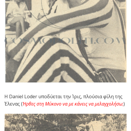
H Daniel Loder υποδύεται την Ίρις, πλούσια φίλη της
Έλενας (
Ήρθες στη Μύκονο να με κάνεις να μελαγχολήσω
;
)