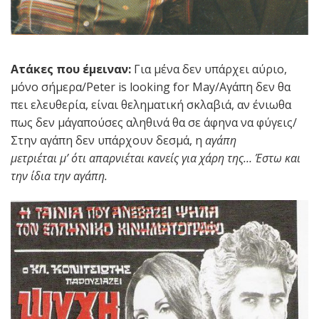
Ατάκες που έμειναν:
Για μένα δεν υπάρχει αύριο,
μόνο σήμερα/Peter is looking for May/Aγάπη δεν θα
πει ελευθερία, είναι θεληματική σκλαβιά, αν ένιωθα
πως δεν μ΄αγαπούσες αληθινά θα σε άφηνα να φύγεις/
Στην αγάπη δεν υπάρχουν δεσμά, η
αγάπη
μετριέται
μ’
ότι απαρνιέται κανείς για χάρη της…
Έστω και
την ίδια την αγάπη.