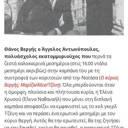
Θάνος Βεργής ο Άγγελος Αντωνόπουλος,
πολυάσχολος εκατομμυριούχος που
περνά τα
ζεστά καλοκαιρινά μεσημέρια (στις 16.00 ντάλα
μεσημέρι ακριβώς) στην καμπάνα του με τη
συντροφιά των κοριτσιών από την Νατάσα (
Ο κύριος
Βεργής; Μαρίζα/Alice/Tζένη
). Όλα μπερδεύονται όταν
η όμορφη, πλούσια και πλήττουσα κυρία, η Έλενα
Χρυσού (Έλενα Ναθαναήλ) που μένει στη διπλανή
καμπάνα αποφασίζει να εμφανιστεί ως το κολ γκερλ
Τζένη και να περάσει ένα ερωτικό μεσημέρι με τον
κύριο Βεργή. Αυτός θα την ερωτευτεί, θα της ζητήσει
να την ξαναδεί, εκείνη θα αρνηθεί, η πραγματική Τζένη