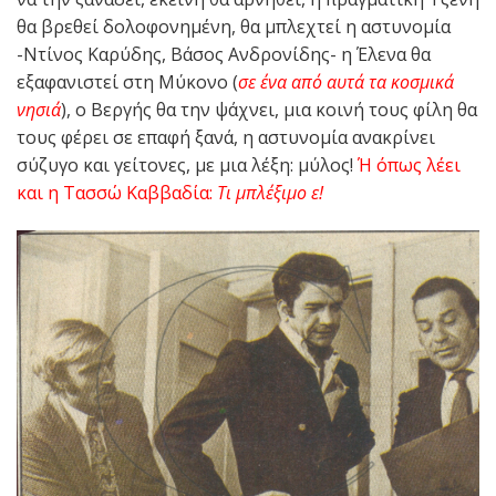
θα βρεθεί δολοφονημένη, θα μπλεχτεί η αστυνομία
-Ντίνος Καρύδης, Βάσος Ανδρονίδης- η Έλενα θα
εξαφανιστεί στη Μύκονο (
σε ένα από αυτά τα κοσμικά
νησιά
), ο Βεργής θα την ψάχνει, μια κοινή τους φίλη θα
τους φέρει σε επαφή ξανά, η αστυνομία ανακρίνει
σύζυγο και γείτονες, με μια λέξη: μύλος!
Ή όπως λέει
και η Τασσώ Καββαδία:
Τι μπλέξιμο ε!