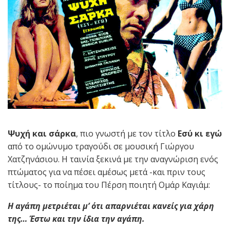
Ψυχή και σάρκα
, πιο γνωστή με τον τίτλο
Εσύ κι εγώ
από το ομώνυμο τραγούδι σε μουσική Γιώργου
Χατζηνάσιου. Η ταινία ξεκινά με την αναγνώριση ενός
πτώματος για να πέσει αμέσως μετά -και πριν τους
τίτλους- το πoίημα του Πέρση ποιητή Ομάρ Καγιάμ:
H αγάπη μετριέται
μ’
ότι απαρνιέται κανείς για χάρη
της…
Έστω και την ίδια την αγάπη
.