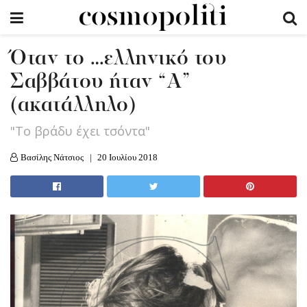
Όταν το …ελληνικό του
Σαββάτου ήταν “Α”
(ακατάλληλο)
"Το βράδυ έχει τσόντα"
Βασίλης Νάτσιος
20 Ιουλίου 2018