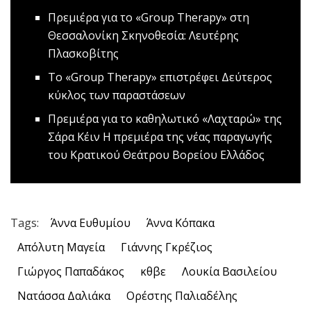
Πρεμιέρα για το «Group Therapy» στη
Θεσσαλονίκη
Σκηνοθεσία: Λευτέρης
Πλασκοβίτης
Tο «Group Therapy» επιστρέφει
Δεύτερος
κύκλος των παραστάσεων
Πρεμιέρα για το καθηλωτικό «Λαχταρώ» της
Σάρα Κέιν
Η πρεμιέρα της νέας παραγωγής
του Κρατικού Θεάτρου Βορείου Ελλάδος
Tags:
Άννα Ευθυμίου
Άννα Κόπακα
Απόλυτη Μαγεία
Γιάννης Γκρέζιος
Γιώργος Παπαδάκος
κθβε
Λουκία Βασιλείου
Νατάσσα Δαλιάκα
Ορέστης Παλιαδέλης