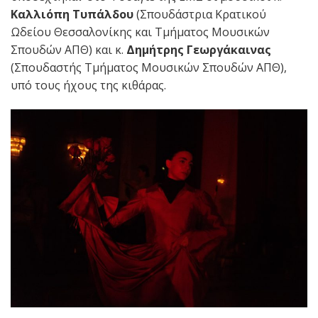
Καλλιόπη Τυπάλδου
(Σπουδάστρια Κρατικού
Ωδείου Θεσσαλονίκης και Τμήματος Μουσικών
Σπουδών ΑΠΘ) και κ.
Δημήτρης Γεωργάκαινας
(Σπουδαστής Τμήματος Μουσικών Σπουδών ΑΠΘ),
υπό τους ήχους της κιθάρας.