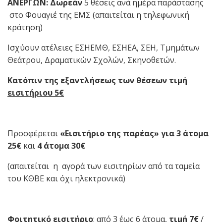
ΑΝΕΡΓΩΝ: Δωρεάν
5 θέσεις ανά ημέρα παράστασης
στο Φουαγιέ της ΕΜΣ (απαιτείται η τηλεφωνική
κράτηση)
Ισχύουν ατέλειες ΕΣΗΕΜΘ, ΕΣΗΕΑ, ΣΕΗ, Τμημάτων
Θεάτρου, Δραματικών Σχολών, Σκηνοθετών.
Κατόπιν της εξαντλήσεως των θέσεων τιμή
εισιτήριου 5
€
Προσφέρεται
«Εισιτήριο της παρέας» για 3 άτομα
25
€
και
4 άτομα 30
€
(απαιτείται η αγορά των εισιτηρίων από τα ταμεία
του ΚΘΒΕ και όχι ηλεκτρονικά)
Φοιτητικό εισιτήριο
: από 3 έως 6 άτομα,
τιμή 7
€
/