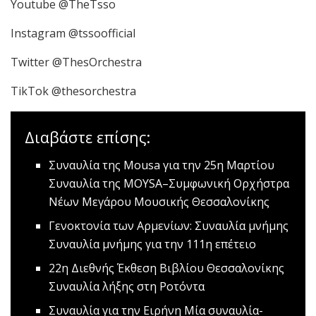
Youtube @TheTsso
Instagram @tssoofficial
Twitter @ThesOrchestra
TikTok @thesorchestra
Διαβάστε επίσης:
Συναυλία της Mousa για την 25η Μαρτίου
Συναυλία της MOYSA–Συμφωνική Ορχήστρα
Νέων Μεγάρου Μουσικής Θεσσαλονίκης
Γενοκτονία των Αρμενίων: Συναυλία μνήμης
Συναυλία μνήμης για την 111η επέτειο
22η Διεθνής Έκθεση Βιβλίου Θεσσαλονίκης
Συναυλία λήξης στη Ροτόντα
Συναυλία για την Ειρήνη
Mία συναυλία-