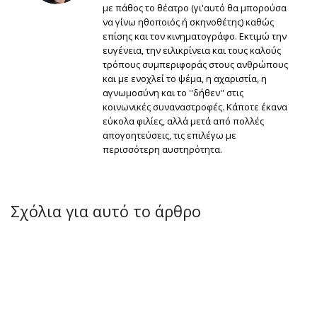
με πάθος το θέατρο (γι'αυτό θα μπορούσα
να γίνω ηθοποιός ή σκηνοθέτης) καθώς
επίσης και τον κινηματογράφο. Εκτιμώ την
ευγένεια, την ειλικρίνεια και τους καλούς
τρόπους συμπεριφοράς στους ανθρώπους
και με ενοχλεί το ψέμα, η αχαριστία, η
αγνωμοσύνη και το ''δήθεν'' στις
κοινωνικές συναναστροφές. Κάποτε έκανα
εύκολα φιλίες, αλλά μετά από πολλές
απογοητεύσεις, τις επιλέγω με
περισσότερη αυστηρότητα.
Σχόλια για αυτό το άρθρο