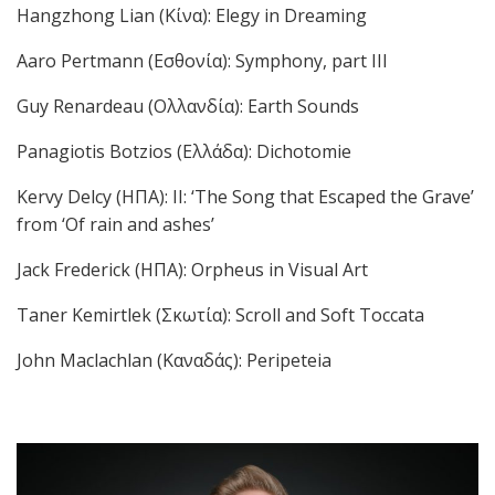
Hangzhong Lian (Κίνα): Elegy in Dreaming
Aaro Pertmann (Εσθονία): Symphony, part III
Guy Renardeau (Ολλανδία): Earth Sounds
Panagiotis Botzios (Ελλάδα): Dichotomie
Kervy Delcy (ΗΠΑ): II: ‘The Song that Escaped the Grave’
from ‘Of rain and ashes’
Jack Frederick (ΗΠΑ): Orpheus in Visual Art
Taner Kemirtlek (Σκωτία): Scroll and Soft Toccata
John Maclachlan (Καναδάς): Peripeteia