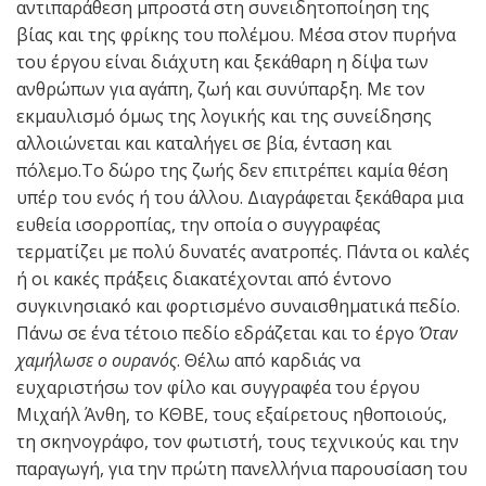
αντιπαράθεση μπροστά στη συνειδητοποίηση της
βίας και της φρίκης του πολέμου. Μέσα στον πυρήνα
του έργου είναι διάχυτη και ξεκάθαρη η δίψα των
ανθρώπων για αγάπη, ζωή και συνύπαρξη. Με τον
εκμαυλισμό όμως της λογικής και της συνείδησης
αλλοιώνεται και καταλήγει σε βία, ένταση και
πόλεμο.Το δώρο της ζωής δεν επιτρέπει καμία θέση
υπέρ του ενός ή του άλλου. Διαγράφεται ξεκάθαρα μια
ευθεία ισορροπίας, την οποία ο συγγραφέας
τερματίζει με πολύ δυνατές ανατροπές. Πάντα οι καλές
ή οι κακές πράξεις διακατέχονται από έντονο
συγκινησιακό και φορτισμένο συναισθηματικά πεδίο.
Πάνω σε ένα τέτοιο πεδίο εδράζεται και το έργο
Όταν
χαμήλωσε ο ουρανός
. Θέλω από καρδιάς να
ευχαριστήσω τον φίλο και συγγραφέα του έργου
Μιχαήλ Άνθη, το ΚΘΒΕ, τους εξαίρετους ηθοποιούς,
τη σκηνογράφο, τον φωτιστή, τους τεχνικούς και την
παραγωγή, για την πρώτη πανελλήνια παρουσίαση του