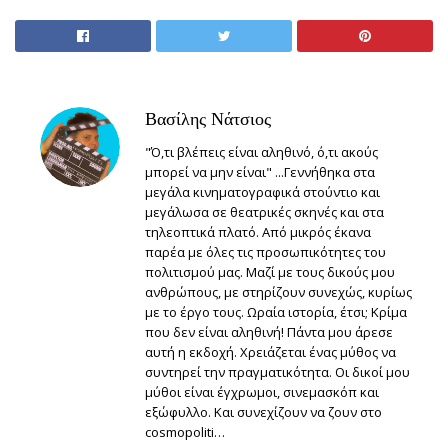
Βασίλης Νάτσιος
"Ό,τι βλέπεις είναι αληθινό, ό,τι ακούς
μπορεί να μην είναι" ...Γεννήθηκα στα
μεγάλα κινηματογραφικά στούντιο και
μεγάλωσα σε θεατρικές σκηνές και στα
τηλεοπτικά πλατό. Από μικρός έκανα
παρέα με όλες τις προσωπικότητες του
πολιτισμού μας. Μαζί με τους δικούς μου
ανθρώπους, με στηρίζουν συνεχώς, κυρίως
με το έργο τους. Ωραία ιστορία, έτσι; Κρίμα
που δεν είναι αληθινή! Πάντα μου άρεσε
αυτή η εκδοχή. Χρειάζεται ένας μύθος να
συντηρεί την πραγματικότητα. Οι δικοί μου
μύθοι είναι έγχρωμοι, σινεμασκόπ και
εξώφυλλο. Και συνεχίζουν να ζουν στο
cosmopoliti…