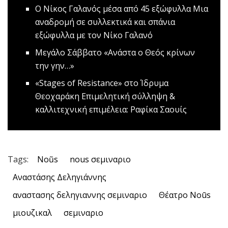
Ο Νίκος Γαλανός μέσα από 45 εξώφυλλα
Μια
αναδρομή σε συλλεκτικά και σπάνια
εξώφυλλα με τον Νίκο Γαλανό
Μεγάλο Σάββατο
«Ανάστα ο Θεός κρίνων
την γην…»
«Stages of Resistance» στο Ίδρυμα
Θεοχαράκη
Επιμελητική σύλληψη &
καλλιτεχνική επιμέλεια: Ραφίκα Σαουίς
Tags:
Noũs
nous σεμιναριο
Αναστάσης Δεληγιάννης
αναστασης δεληγιαννης σεμιναριο
Θέατρο Noūs
μιουζικαλ
σεμιναριο