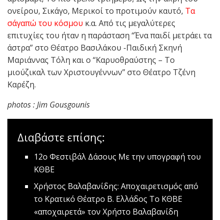
ονείρου, Σικάγο, Μερικοί το προτιμούν καυτό,
Τα
σ΄αγαπώ του κόσμου
κ.α. Από τις μεγαλύτερες
επιτυχίες του ήταν η παράσταση “Ένα παιδί μετράει τα
άστρα” στο Θέατρο Βασιλάκου -Παιδική Σκηνή
Μαριάννας Τόλη και ο “Καρυοθραύστης – Το
μιούζικαλ των Χριστουγέννων” στο Θέατρο Τζένη
Καρέζη.
photos : Jim Gousgounis
Διαβάστε επίσης:
12ο Φεστιβάλ Δάσους
Με την υπογραφή του
ΚΘΒΕ
Χρήστος Βαλαβανίδης: Aποχαιρετισμός από
το Κρατικό Θέατρο Β. Ελλάδος
Το ΚΘΒΕ
«αποχαιρετά» τον Χρήστο Βαλαβανίδη