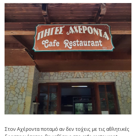
Στον Αχέροντα ποταμό αν δεν το΄χεις με τις αθλητικές