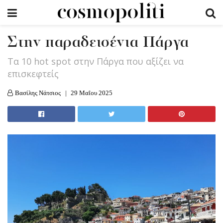
Στην παραδεισένια Πάργα
Tα 10 hot spot στην Πάργα που αξίζει να
επισκεφτείς
Βασίλης Νάτσιος
29 Μαΐου 2025