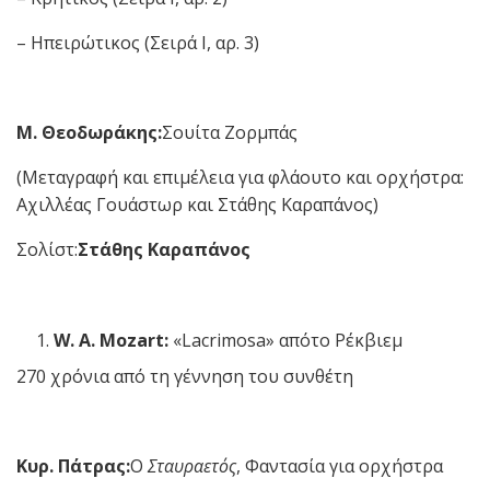
– Ηπειρώτικος (Σειρά Ι, αρ. 3)
Μ. Θεοδωράκης:
Σουίτα Ζορμπάς
(Μεταγραφή και επιμέλεια για φλάουτο και ορχήστρα:
Αχιλλέας Γουάστωρ και Στάθης Καραπάνος)
Σολίστ:
Στάθης Καραπάνος
W
.
A
.
Mozart
:
«Lacrimosa» απότο Ρέκβιεμ
270 χρόνια από τη γέννηση του συνθέτη
Κυρ. Πάτρας:
Ο
Σταυραετός
, Φαντασία για ορχήστρα