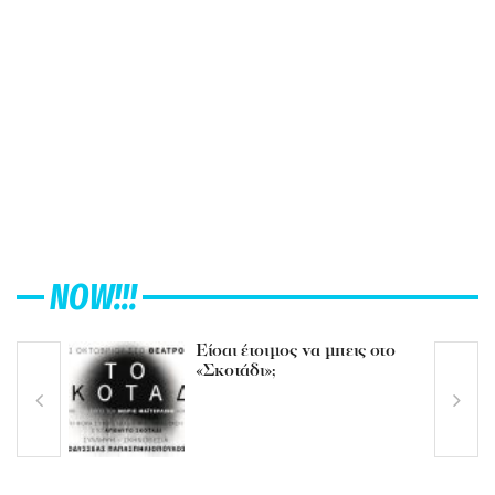
NOW!!!
Είσαι έτοιμος να μπεις στο
«Σκοτάδι»;