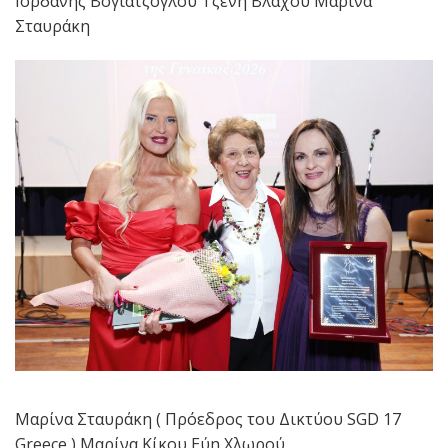
Ιορδάνης Βογιατζόγλου Τζένη Βλάχου Μαρίνα
Σταυράκη
Μαρίνα Σταυράκη ( Πρόεδρος του Δικτύου SGD 17
Greece ) Μαρίνα Κίκου Εύη Χλωρού