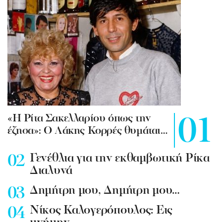
«Η Ρίτα Σακελλαρίου όπως την
έζησα»: Ο Λάκης Κορρές θυμάται…
Γενέθλια για την εκθαμβωτική Ρίκα
Διαλυνά
Δημήτρη μου, Δημήτρη μου…
Νίκος Καλογερόπουλος: Εις