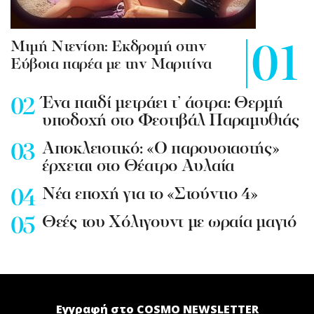
Mιμή Ντενίση: Εκδρομή στην
Εύβοια παρέα με την Μαριτίνα
Ένα παιδί μετράει τ’ άστρα: Θερμή
υποδοχή στο Φεστιβάλ Παραμυθιάς
Aποκλειστικό: «Ο παρουσιαστής»
έρχεται στο Θέατρο Αυλαία
Nέα εποχή για το «Στούντιο 4»
Θεές του Χόλιγουντ με ωραία μαγιό
Εγγραφή στο COSMO NEWSLETTER