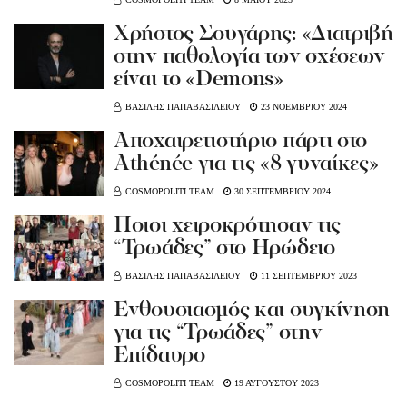
Χρήστος Σουγάρης: «Διατριβή
στην παθολογία των σχέσεων
είναι το «Demons»
ΒΑΣΙΛΗΣ ΠΑΠΑΒΑΣΙΛΕΙΟΥ
23 ΝΟΕΜΒΡΙΟΥ 2024
Αποχαιρετιστήριο πάρτι στο
Athénée για τις «8 γυναίκες»
COSMOPOLITI TEAM
30 ΣΕΠΤΕΜΒΡΙΟΥ 2024
Ποιοι χειροκρότησαν τις
“Τρωάδες” στο Ηρώδειο
ΒΑΣΙΛΗΣ ΠΑΠΑΒΑΣΙΛΕΙΟΥ
11 ΣΕΠΤΕΜΒΡΙΟΥ 2023
Ενθουσιασμός και συγκίνηση
για τις “Τρωάδες” στην
Επίδαυρο
COSMOPOLITI TEAM
19 ΑΥΓΟΥΣΤΟΥ 2023