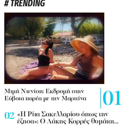
# TRENDING
Mιμή Ντενίση: Εκδρομή στην
Εύβοια παρέα με την Μαριτίνα
«Η Ρίτα Σακελλαρίου όπως την
έζησα»: Ο Λάκης Κορρές θυμάται…