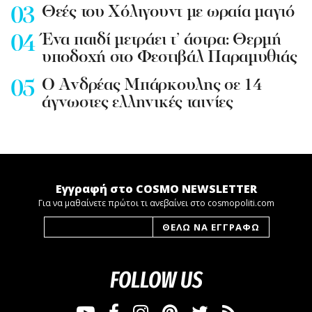
Θεές του Χόλιγουντ με ωραία μαγιό
Ένα παιδί μετράει τ’ άστρα: Θερμή
υποδοχή στο Φεστιβάλ Παραμυθιάς
Ο Ανδρέας Μπάρκουλης σε 14
άγνωστες ελληνικές ταινίες
Εγγραφή στο COSMO NEWSLETTER
Για να μαθαίνετε πρώτοι τι ανεβαίνει στο cosmopoliti.com
FOLLOW US