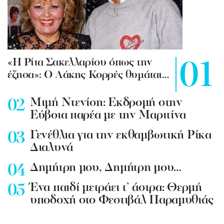
«Η Ρίτα Σακελλαρίου όπως την
έζησα»: Ο Λάκης Κορρές θυμάται…
Mιμή Ντενίση: Εκδρομή στην
Εύβοια παρέα με την Μαριτίνα
Γενέθλια για την εκθαμβωτική Ρίκα
Διαλυνά
Δημήτρη μου, Δημήτρη μου…
Ένα παιδί μετράει τ’ άστρα: Θερμή
υποδοχή στο Φεστιβάλ Παραμυθιάς