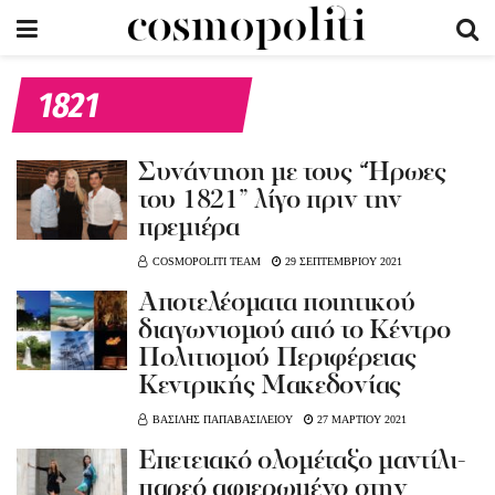
1821
Συνάντηση με τους “Ήρωες
του 1821” λίγο πριν την
πρεμιέρα
COSMOPOLITI TEAM
29 ΣΕΠΤΕΜΒΡΙΟΥ 2021
Αποτελέσματα ποιητικού
διαγωνισμού από το Κέντρο
Πολιτισμού Περιφέρειας
Κεντρικής Μακεδονίας
ΒΑΣΙΛΗΣ ΠΑΠΑΒΑΣΙΛΕΙΟΥ
27 ΜΑΡΤΙΟΥ 2021
Επετειακό ολομέταξο μαντίλι-
παρεό αφιερωμένο στην