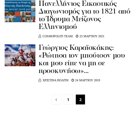
Πανελλήνιος Εικαστικός
Διαγωνισμός για το 1821 από
το Ίδρυμα Μείζονος
Ελληνισμού
COSMOPOLITI TEAM
23 ΜΑΡΤΙΟΥ 2021
Γεώργιος Καραϊσκάκης:
«Ρώτησα τον μπούτσον μου
και μου είπε να μη σε
προσκυνήσω»…
ΧΡΙΣΤΙΝΑ ΠΟΛΙΤΗ
24 ΜΑΡΤΙΟΥ 2019
1
2