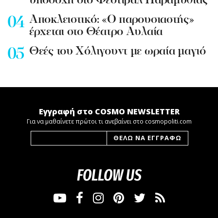
υποδοχή στο Φεστιβάλ Παραμυθιάς
Aποκλειστικό: «Ο παρουσιαστής»
έρχεται στο Θέατρο Αυλαία
Θεές του Χόλιγουντ με ωραία μαγιό
Εγγραφή στο COSMO NEWSLETTER
Για να μαθαίνετε πρώτοι τι ανεβαίνει στο cosmopoliti.com
FOLLOW US