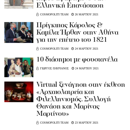
Ελληνική Επανάσταση
COSMOPOLITI TEAM
26 ΜΑΡΤΙΟΥ 2021
Πρίγκιπας Κάρολος &
Καμίλα: Ήρθαν στην Αθήνα
για την επέτειο του 1821
COSMOPOLITI TEAM
24 ΜΑΡΤΙΟΥ 2021
10 διάσημοι με φουστανέλα
ΓΙΩΡΓΟΣ ΠΑΥΡΙΑΝΟΣ
24 ΜΑΡΤΙΟΥ 2021
Virtual ξενάγηση στην έκθεση
«Αρχαιολατρεία και
Φιλελληνισμός. Συλλογή
Θανάση και Μαρίνας
Μαρτίνου»
COSMOPOLITI TEAM
23 ΜΑΡΤΙΟΥ 2021