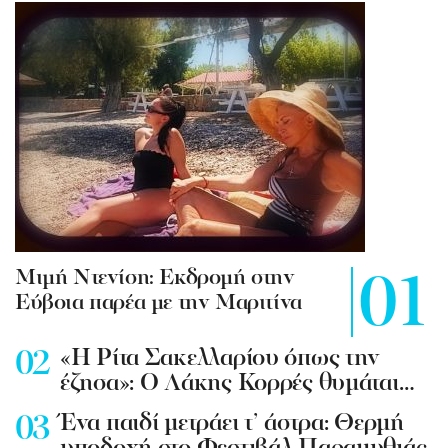
Mιμή Ντενίση: Εκδρομή στην
Εύβοια παρέα με την Μαριτίνα
«Η Ρίτα Σακελλαρίου όπως την
έζησα»: Ο Λάκης Κορρές θυμάται…
Ένα παιδί μετράει τ’ άστρα: Θερμή