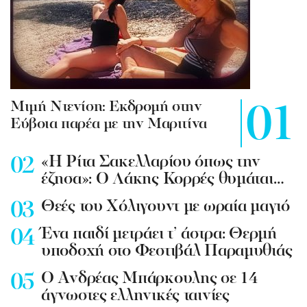
Mιμή Ντενίση: Εκδρομή στην
Εύβοια παρέα με την Μαριτίνα
«Η Ρίτα Σακελλαρίου όπως την
έζησα»: Ο Λάκης Κορρές θυμάται…
Θεές του Χόλιγουντ με ωραία μαγιό
Ένα παιδί μετράει τ’ άστρα: Θερμή
υποδοχή στο Φεστιβάλ Παραμυθιάς
Ο Ανδρέας Μπάρκουλης σε 14
άγνωστες ελληνικές ταινίες