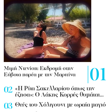
Mιμή Ντενίση: Εκδρομή στην
Εύβοια παρέα με την Μαριτίνα
«Η Ρίτα Σακελλαρίου όπως την
έζησα»: Ο Λάκης Κορρές θυμάται…
Θεές του Χόλιγουντ με ωραία μαγιό