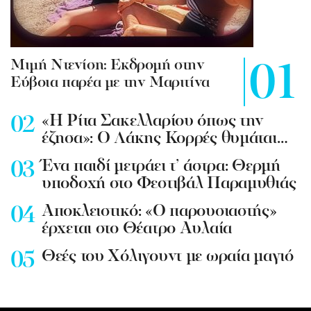
Mιμή Ντενίση: Εκδρομή στην
Εύβοια παρέα με την Μαριτίνα
«Η Ρίτα Σακελλαρίου όπως την
έζησα»: Ο Λάκης Κορρές θυμάται…
Ένα παιδί μετράει τ’ άστρα: Θερμή
υποδοχή στο Φεστιβάλ Παραμυθιάς
Aποκλειστικό: «Ο παρουσιαστής»
έρχεται στο Θέατρο Αυλαία
Θεές του Χόλιγουντ με ωραία μαγιό