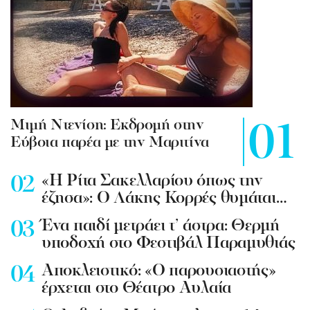
Mιμή Ντενίση: Εκδρομή στην
Εύβοια παρέα με την Μαριτίνα
«Η Ρίτα Σακελλαρίου όπως την
έζησα»: Ο Λάκης Κορρές θυμάται…
Ένα παιδί μετράει τ’ άστρα: Θερμή
υποδοχή στο Φεστιβάλ Παραμυθιάς
Aποκλειστικό: «Ο παρουσιαστής»
έρχεται στο Θέατρο Αυλαία