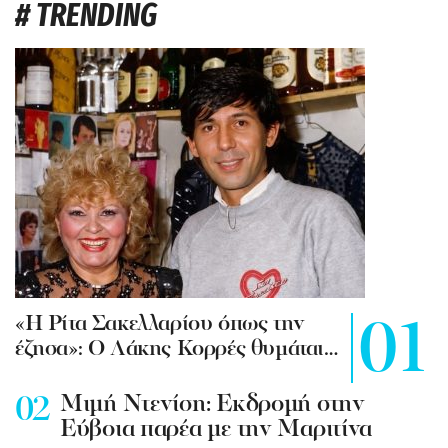
# TRENDING
«Η Ρίτα Σακελλαρίου όπως την
έζησα»: Ο Λάκης Κορρές θυμάται…
Mιμή Ντενίση: Εκδρομή στην
Εύβοια παρέα με την Μαριτίνα