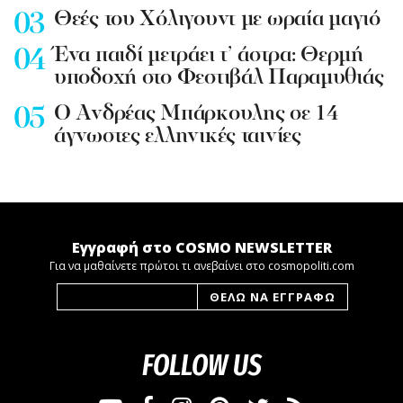
Θεές του Χόλιγουντ με ωραία μαγιό
Ένα παιδί μετράει τ’ άστρα: Θερμή
υποδοχή στο Φεστιβάλ Παραμυθιάς
Ο Ανδρέας Μπάρκουλης σε 14
άγνωστες ελληνικές ταινίες
Εγγραφή στο COSMO NEWSLETTER
Για να μαθαίνετε πρώτοι τι ανεβαίνει στο cosmopoliti.com
FOLLOW US