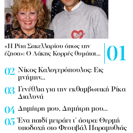
«Η Ρίτα Σακελλαρίου όπως την
έζησα»: Ο Λάκης Κορρές θυμάται…
Νίκος Καλογερόπουλος: Εις
μνήμην…
Γενέθλια για την εκθαμβωτική Ρίκα
Διαλυνά
Δημήτρη μου, Δημήτρη μου…
Ένα παιδί μετράει τ’ άστρα: Θερμή
υποδοχή στο Φεστιβάλ Παραμυθιάς