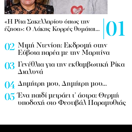
«Η Ρίτα Σακελλαρίου όπως την
έζησα»: Ο Λάκης Κορρές θυμάται…
Mιμή Ντενίση: Εκδρομή στην
Εύβοια παρέα με την Μαριτίνα
Γενέθλια για την εκθαμβωτική Ρίκα
Διαλυνά
Δημήτρη μου, Δημήτρη μου…
Ένα παιδί μετράει τ’ άστρα: Θερμή
υποδοχή στο Φεστιβάλ Παραμυθιάς