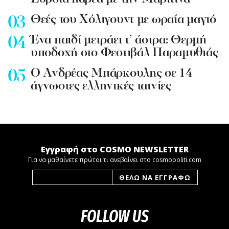
Θεές του Χόλιγουντ με ωραία μαγιό
Ένα παιδί μετράει τ’ άστρα: Θερμή
υποδοχή στο Φεστιβάλ Παραμυθιάς
Ο Ανδρέας Μπάρκουλης σε 14
άγνωστες ελληνικές ταινίες
Εγγραφή στο COSMO NEWSLETTER
Για να μαθαίνετε πρώτοι τι ανεβαίνει στο cosmopoliti.com
FOLLOW US