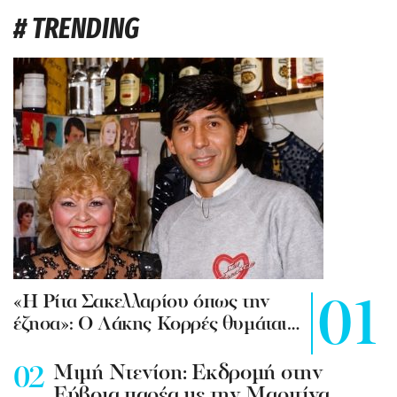
# TRENDING
«Η Ρίτα Σακελλαρίου όπως την
έζησα»: Ο Λάκης Κορρές θυμάται…
Mιμή Ντενίση: Εκδρομή στην
Εύβοια παρέα με την Μαριτίνα