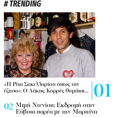
# TRENDING
«Η Ρίτα Σακελλαρίου όπως την
έζησα»: Ο Λάκης Κορρές θυμάται…
Mιμή Ντενίση: Εκδρομή στην
Εύβοια παρέα με την Μαριτίνα