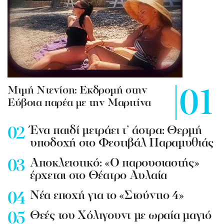
Mιμή Ντενίση: Εκδρομή στην
Εύβοια παρέα με την Μαριτίνα
Ένα παιδί μετράει τ’ άστρα: Θερμή
υποδοχή στο Φεστιβάλ Παραμυθιάς
Aποκλειστικό: «Ο παρουσιαστής»
έρχεται στο Θέατρο Αυλαία
Nέα εποχή για το «Στούντιο 4»
Θεές του Χόλιγουντ με ωραία μαγιό