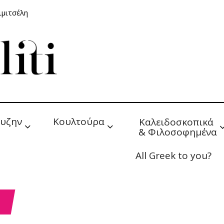
ιμιτσέλη
υζην
Κουλτούρα
Καλειδοσκοπικά 
& Φιλοσοφημένα
All Greek to you?