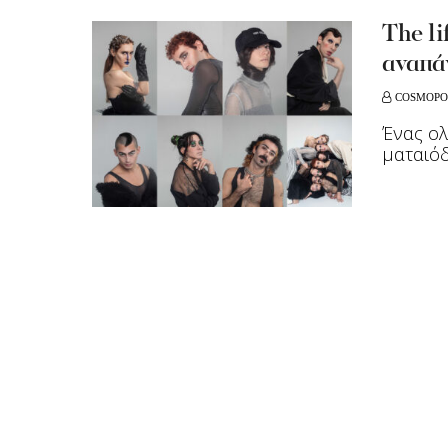
The li
αναπάν
COSMOPO
Ένας ο
ματαιόδ