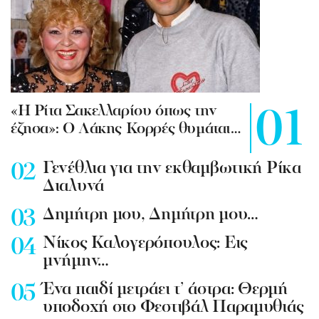
«Η Ρίτα Σακελλαρίου όπως την
έζησα»: Ο Λάκης Κορρές θυμάται…
Γενέθλια για την εκθαμβωτική Ρίκα
Διαλυνά
Δημήτρη μου, Δημήτρη μου…
Νίκος Καλογερόπουλος: Εις
μνήμην…
Ένα παιδί μετράει τ’ άστρα: Θερμή
υποδοχή στο Φεστιβάλ Παραμυθιάς