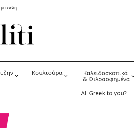
ιμιτσέλη
υζην
Κουλτούρα
Καλειδοσκοπικά 
& Φιλοσοφημένα
All Greek to you?