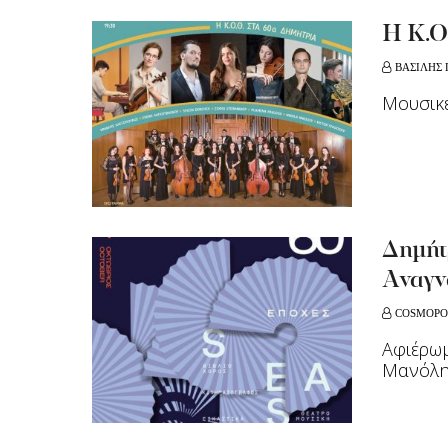
Η Κ.Ο
ΒΑΣΙΛΗΣ
Μουσικ
Δημήτ
Αναγν
COSMOPO
Αφιέρωμ
Μανόλη