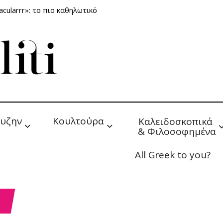
cularrr»: το πιο καθηλωτικό
υζην
Κουλτούρα
Καλειδοσκοπικά 
& Φιλοσοφημένα
All Greek to you?