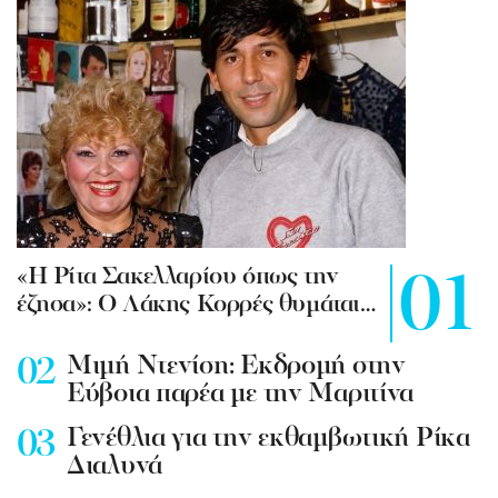
«Η Ρίτα Σακελλαρίου όπως την
έζησα»: Ο Λάκης Κορρές θυμάται…
Mιμή Ντενίση: Εκδρομή στην
Εύβοια παρέα με την Μαριτίνα
Γενέθλια για την εκθαμβωτική Ρίκα
Διαλυνά