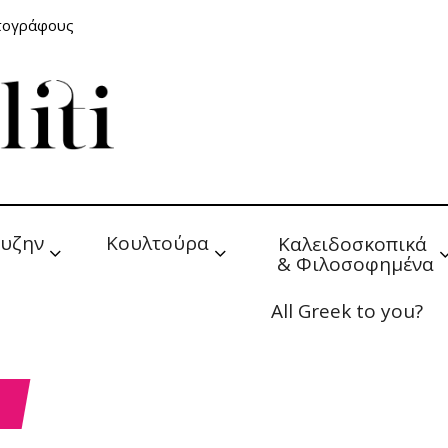
ατογράφους
υζην
Κουλτούρα
Καλειδοσκοπικά 
& Φιλοσοφημένα
All Greek to you?