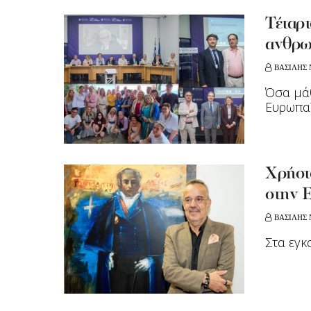
Τέταρτ
ανθρω
ΒΑΣΙΛΗΣ 
Όσα μάθ
Ευρωπαϊ
Χρήστ
στην 
ΒΑΣΙΛΗΣ 
Στα εγκ