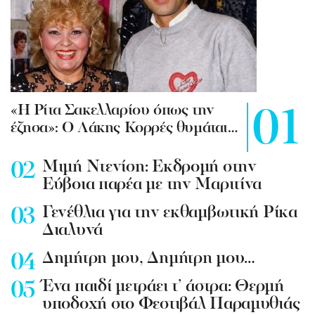
«Η Ρίτα Σακελλαρίου όπως την
έζησα»: Ο Λάκης Κορρές θυμάται…
Mιμή Ντενίση: Εκδρομή στην
Εύβοια παρέα με την Μαριτίνα
Γενέθλια για την εκθαμβωτική Ρίκα
Διαλυνά
Δημήτρη μου, Δημήτρη μου…
Ένα παιδί μετράει τ’ άστρα: Θερμή
υποδοχή στο Φεστιβάλ Παραμυθιάς