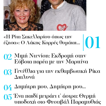
«Η Ρίτα Σακελλαρίου όπως την
έζησα»: Ο Λάκης Κορρές θυμάται…
Mιμή Ντενίση: Εκδρομή στην
Εύβοια παρέα με την Μαριτίνα
Γενέθλια για την εκθαμβωτική Ρίκα
Διαλυνά
Δημήτρη μου, Δημήτρη μου…
Ένα παιδί μετράει τ’ άστρα: Θερμή
υποδοχή στο Φεστιβάλ Παραμυθιάς