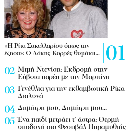
«Η Ρίτα Σακελλαρίου όπως την
έζησα»: Ο Λάκης Κορρές θυμάται…
Mιμή Ντενίση: Εκδρομή στην
Εύβοια παρέα με την Μαριτίνα
Γενέθλια για την εκθαμβωτική Ρίκα
Διαλυνά
Δημήτρη μου, Δημήτρη μου…
Ένα παιδί μετράει τ’ άστρα: Θερμή
υποδοχή στο Φεστιβάλ Παραμυθιάς