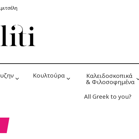
ιμιτσέλη
υζην
Κουλτούρα
Καλειδοσκοπικά 
& Φιλοσοφημένα
All Greek to you?