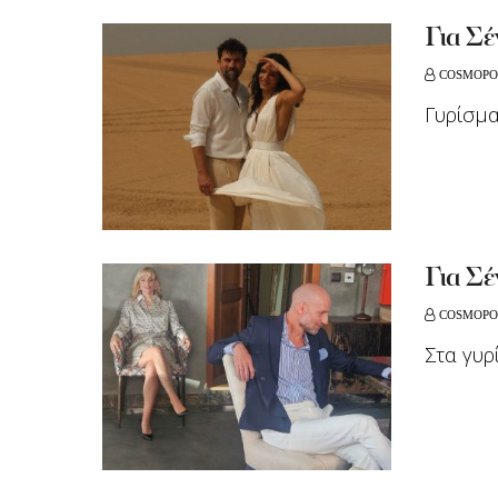
Για Σέ
COSMOPO
Γυρίσμα
Για Σέ
COSMOPO
Στα γυρ