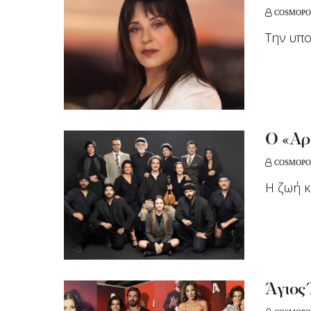
COSMOPO
Την υπ
Ο «Αρ
COSMOPO
Η ζωή κ
Άγιος 