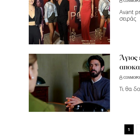
COSMOPO
Αvant p
σειράς
Άγιος
αποκαλ
COSMOPO
Τι θα δ
1