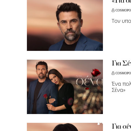
«Για σ
COSMOPO
Τον υπο
Για Σέ
COSMOPO
Ένα πολ
Σένα»
Για σέ