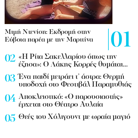
Mιμή Ντενίση: Εκδρομή στην
Εύβοια παρέα με την Μαριτίνα
«Η Ρίτα Σακελλαρίου όπως την
έζησα»: Ο Λάκης Κορρές θυμάται…
Ένα παιδί μετράει τ’ άστρα: Θερμή
υποδοχή στο Φεστιβάλ Παραμυθιάς
Aποκλειστικό: «Ο παρουσιαστής»
έρχεται στο Θέατρο Αυλαία
Θεές του Χόλιγουντ με ωραία μαγιό