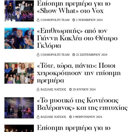
Eπίσημη πρεμιέρα για το
«Show What» στο Vox
COSMOPOLITI TEAM
2 ΝΟΕΜΒΡΙΟΥ 2024
«Επιθεωρητής» από τον
Γιάννη Κακλέα στο Θέατρο
Γκλόρια
COSMOPOLITI TEAM
25 ΣΕΠΤΕΜΒΡΙΟΥ 2024
«Τότε, τώρα, πάντα»: Ποιοι
χειροκρότησαν την επίσημη
πρεμιέρα
ΒΑΣΙΛΗΣ ΝΑΤΣΙΟΣ
29 ΙΟΥΝΙΟΥ 2024
«Το μυστικό της Κοντέσσας
Βαλέραινας» και της επιτυχίας
ΒΑΣΙΛΗΣ ΝΑΤΣΙΟΣ
3 ΦΕΒΡΟΥΑΡΙΟΥ 2024
Επίσημη πρεμιέρα για το