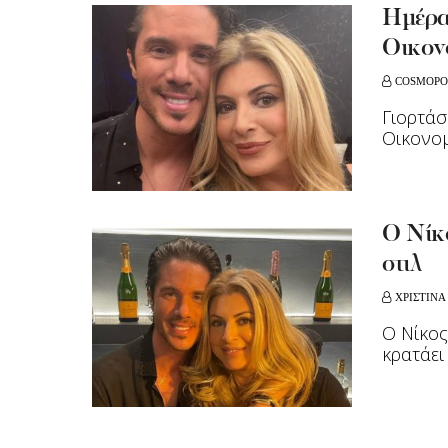
Hμέρα
Οικον
COSMOPO
Γιορτάσ
Οικονο
O Nίκ
στιλ
ΧΡΙΣΤΙΝΑ
Ο Νίκος,
κρατάει