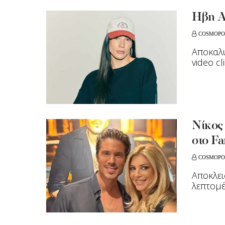
Ήβη Α
COSMOPO
Aποκαλύ
video cl
Νίκος
στο Fa
COSMOPO
Αποκλει
λεπτομέ