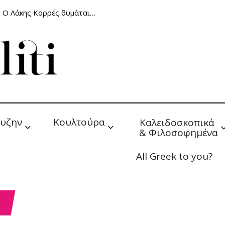
: Ο Λάκης Κορρές θυμάται…
υζην
Κουλτούρα
Καλειδοσκοπικά 
& Φιλοσοφημένα
All Greek to you?