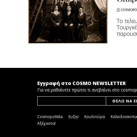
Θέατρ
COSMOPO
Το τελε
Τουργκέ
παρουσι
Εγγραφή στο COSMO NEWSLETTER
Για να μαθαίνετε πρώτοι τι ανεβαίνει στο cosmop
Cosmopolitika
Ευζην
Κουλτούρα
Καλειδοσκοπι
Αξέχαστα!