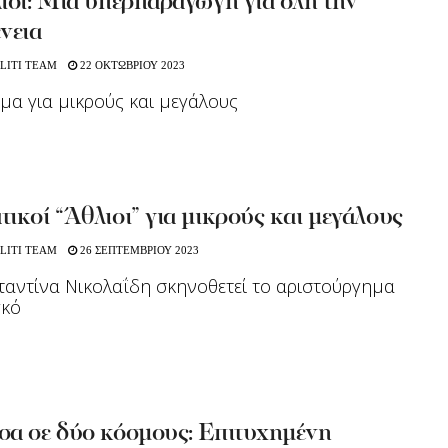
ιοι: Μια υπερπαραγωγή για όλη την
νεια
LITI TEAM
22 ΟΚΤΩΒΡΙΟΥ 2023
μα για μικρούς και μεγάλους
ικοί “Άθλιοι” για μικρούς και μεγάλους
LITI TEAM
26 ΣΕΠΤΕΜΒΡΙΟΥ 2023
αντίνα Νικολαΐδη σκηνοθετεί το αριστούργημα
γκό
σα σε δύο κόσμους: Επιτυχημένη