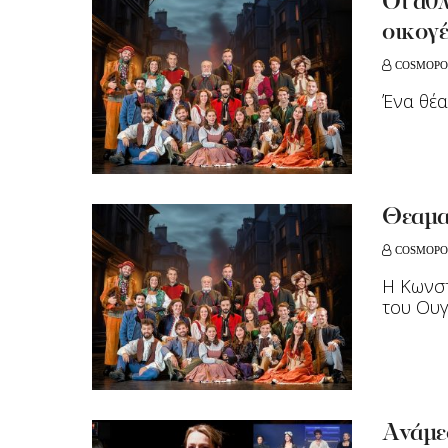
Oι άθλ
οικογέ
COSMOPO
Ένα θέα
Θεαματ
COSMOPO
Η Κωνστ
του Ου
Ανάμε