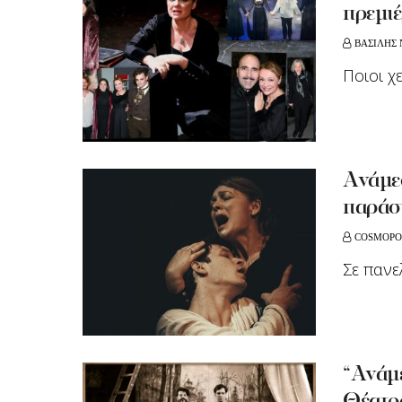
πρεμι
ΒΑΣΙΛΗΣ 
Ποιοι χ
Ανάμε
παράσ
COSMOPO
Σε πανε
“Ανάμ