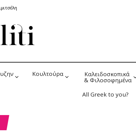
ιμιτσέλη
υζην
Κουλτούρα
Καλειδοσκοπικά 
& Φιλοσοφημένα
All Greek to you?