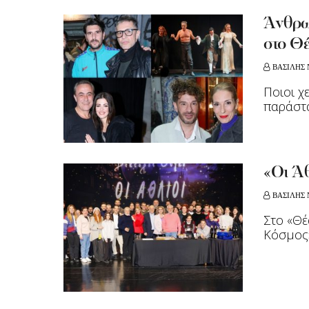
Άνθρω
στο Θ
ΒΑΣΙΛΗΣ 
Ποιοι χ
παράστ
«Οι Άθ
ΒΑΣΙΛΗΣ 
Στο «Θέ
Κόσμο