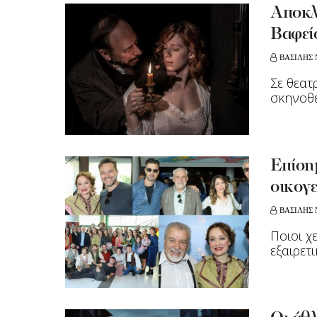
Aποκλε
Βαφεί
ΒΑΣΙΛΗΣ 
Σε θεα
σκηνοθε
Επίσημ
οικογε
ΒΑΣΙΛΗΣ 
Ποιοι χ
εξαιρετ