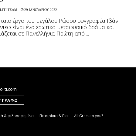
ο
LITI TEAM
29 ΙΑΝΟΥΑΡΙΟΥ 2022
υταίο έργο του μεγάλου Ρώσου συγγραφέα Ιβάν
νιεφ είναι ένα ερωτικό μεταφυσικό δράμα και
άζεται σε Πανελλήνια Πρώτη από ...
oliti.com
κά & φιλοσοφημένα
Πιτσιρίκια & Πετ
All Greek to you?