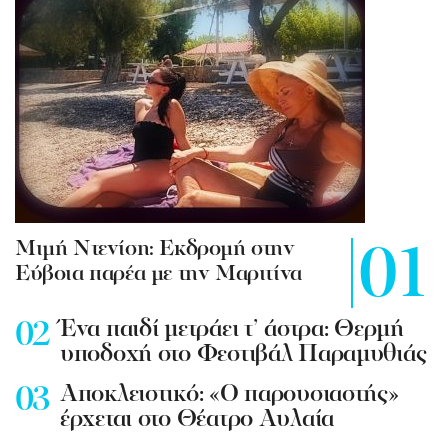
Mιμή Ντενίση: Εκδρομή στην
Εύβοια παρέα με την Μαριτίνα
Ένα παιδί μετράει τ’ άστρα: Θερμή
υποδοχή στο Φεστιβάλ Παραμυθιάς
Aποκλειστικό: «Ο παρουσιαστής»
έρχεται στο Θέατρο Αυλαία