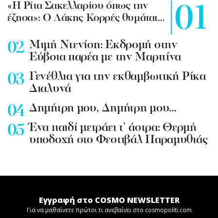
«Η Ρίτα Σακελλαρίου όπως την
έζησα»: Ο Λάκης Κορρές θυμάται…
Mιμή Ντενίση: Εκδρομή στην
Εύβοια παρέα με την Μαριτίνα
Γενέθλια για την εκθαμβωτική Ρίκα
Διαλυνά
Δημήτρη μου, Δημήτρη μου…
Ένα παιδί μετράει τ’ άστρα: Θερμή
υποδοχή στο Φεστιβάλ Παραμυθιάς
Εγγραφή στο COSMO NEWSLETTER
Για να μαθαίνετε πρώτοι τι ανεβαίνει στο cosmopoliti.com