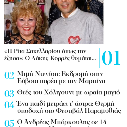
«Η Ρίτα Σακελλαρίου όπως την
έζησα»: Ο Λάκης Κορρές θυμάται…
Mιμή Ντενίση: Εκδρομή στην
Εύβοια παρέα με την Μαριτίνα
Θεές του Χόλιγουντ με ωραία μαγιό
Ένα παιδί μετράει τ’ άστρα: Θερμή
υποδοχή στο Φεστιβάλ Παραμυθιάς
Ο Ανδρέας Μπάρκουλης σε 14