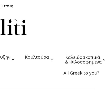
ιμιτσέλη
υζην
Κουλτούρα
Καλειδοσκοπικά 
& Φιλοσοφημένα
All Greek to you?