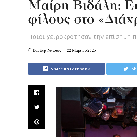
Μαίρη Βιδάλη: Ε
φίλους στο «Διά
Ποιοι χειροκρότησαν την επίσημη π
Βασίλης Νάτσιος
22 Μαρτίου 2025
Share on Facebook
Sh