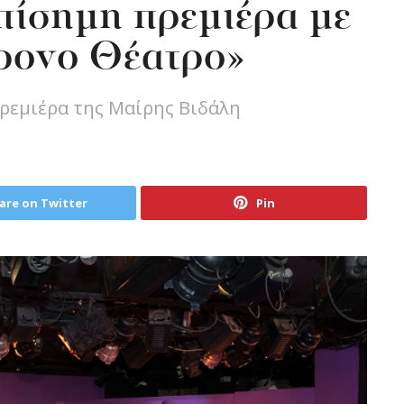
πίσημη πρεμιέρα με
χρονο Θέατρο»
ρεμιέρα της Μαίρης Βιδάλη
are on Twitter
Pin