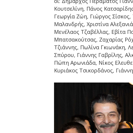
οι: Δήμαρχος Περάματος Γιάν
Κουτσελίνη, Πάνος Κατσαρίδης
Γεωργία Ζώη, Γιώργος Σίσκος,
Μαλανδρής, Χριστίνα Αλεξανιά
Μενέλαος Τζαβέλλας, Εβίτα Π
Μπατσακούτσας, Ζαχαρίας Ρόχ
Τζιάννης, Πωλίνα Γκιωνάκη, 
Σπύρου, Γιάννης Γαβρίλης, Α
Πώπη Αρωνιάδα, Νίκος Ελευθερ
Κυριάκος Τσικορδάνος, Γιάνν