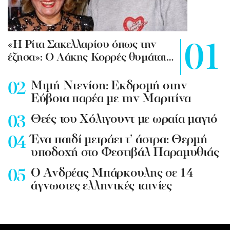
«Η Ρίτα Σακελλαρίου όπως την
έζησα»: Ο Λάκης Κορρές θυμάται…
Mιμή Ντενίση: Εκδρομή στην
Εύβοια παρέα με την Μαριτίνα
Θεές του Χόλιγουντ με ωραία μαγιό
Ένα παιδί μετράει τ’ άστρα: Θερμή
υποδοχή στο Φεστιβάλ Παραμυθιάς
Ο Ανδρέας Μπάρκουλης σε 14
άγνωστες ελληνικές ταινίες