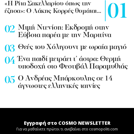
«Η Ρίτα Σακελλαρίου όπως την
έζησα»: Ο Λάκης Κορρές θυμάται…
Mιμή Ντενίση: Εκδρομή στην
Εύβοια παρέα με την Μαριτίνα
Θεές του Χόλιγουντ με ωραία μαγιό
Ένα παιδί μετράει τ’ άστρα: Θερμή
υποδοχή στο Φεστιβάλ Παραμυθιάς
Ο Ανδρέας Μπάρκουλης σε 14
άγνωστες ελληνικές ταινίες
Εγγραφή στο COSMO NEWSLETTER
Για να μαθαίνετε πρώτοι τι ανεβαίνει στο cosmopoliti.com