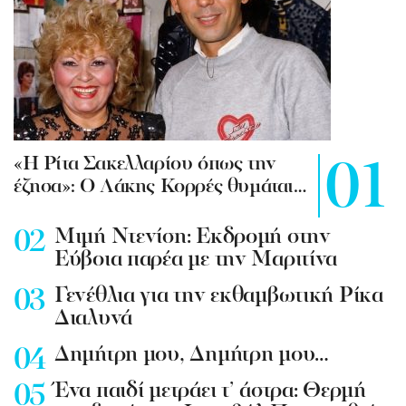
«Η Ρίτα Σακελλαρίου όπως την
έζησα»: Ο Λάκης Κορρές θυμάται…
Mιμή Ντενίση: Εκδρομή στην
Εύβοια παρέα με την Μαριτίνα
Γενέθλια για την εκθαμβωτική Ρίκα
Διαλυνά
Δημήτρη μου, Δημήτρη μου…
Ένα παιδί μετράει τ’ άστρα: Θερμή