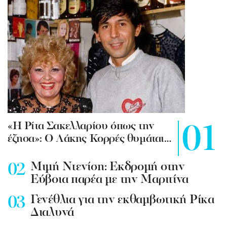
«Η Ρίτα Σακελλαρίου όπως την
έζησα»: Ο Λάκης Κορρές θυμάται…
Mιμή Ντενίση: Εκδρομή στην
Εύβοια παρέα με την Μαριτίνα
Γενέθλια για την εκθαμβωτική Ρίκα
Διαλυνά