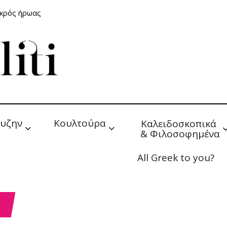
ικρός ήρωας
υζην
Κουλτούρα
Καλειδοσκοπικά 
& Φιλοσοφημένα
All Greek to you?