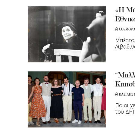
«Η Μάν
Εθνικ
COSMOPO
Μπέρτολ
Λιβαθιν
“Μαλλ
Κηποθ
ΒΑΣΙΛΗΣ 
Ποιοι χ
του ΔΗ